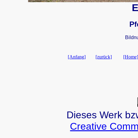
E
Pf
Bildn
[Anfang]
[zurück]
[Home
Dieses Werk bzw.
Creative Comm