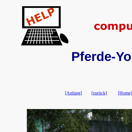
Pferde-Yo
[Anfang]
[zurück]
[Home