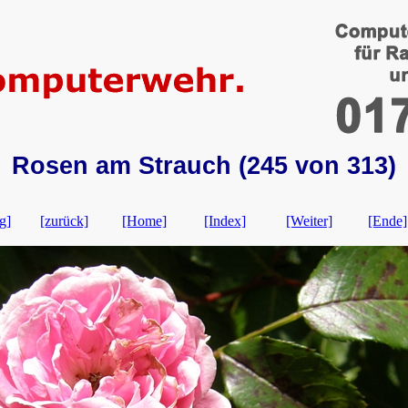
Rosen am Strauch (245 von 313)
g]
[zurück]
[Home]
[Index]
[Weiter]
[Ende]