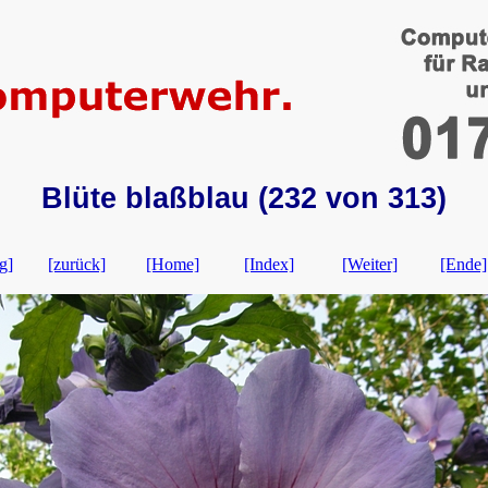
Blüte blaßblau (232 von 313)
g]
[zurück]
[Home]
[Index]
[Weiter]
[Ende]