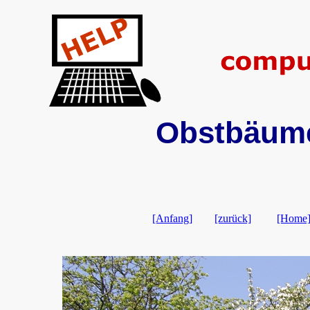
Obstbäume
[Anfang]
[zurück]
[Home