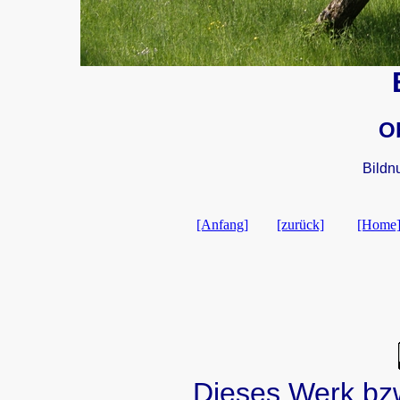
O
Bildn
[Anfang]
[zurück]
[Home
Dieses Werk bzw.