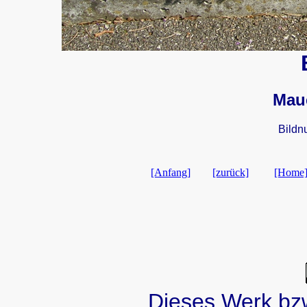
Mau
Bildn
[Anfang]
[zurück]
[Home
Dieses Werk bzw.