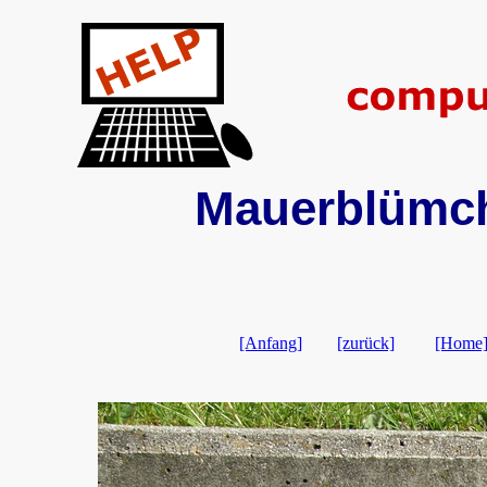
Mauerblümch
[Anfang]
[zurück]
[Home